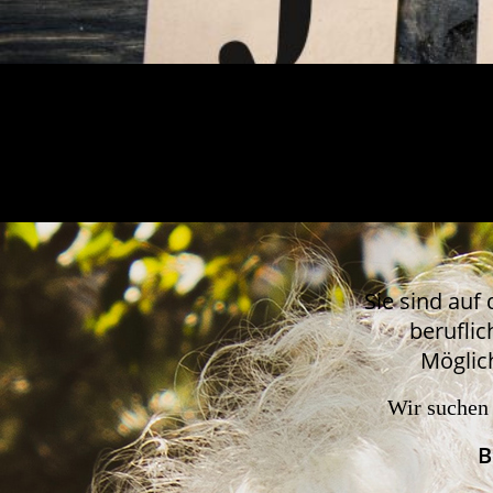
Sie sind auf
beruflic
Möglic
Wir suchen 
B