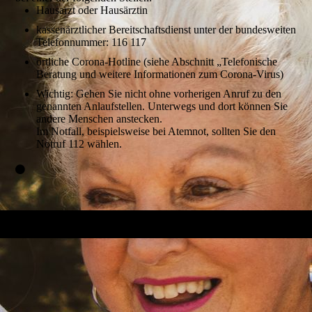
Hausarzt oder Hausärztin
kassenärztlicher Bereitschaftsdienst unter der bundesweiten
Telefonnummer: 116 117
örtliche Corona-Hotline (siehe Abschnitt „Telefonische
Beratung und weitere Informationen zum Corona-Virus)
Wichtig: Gehen Sie nicht ohne vorherigen Anruf zu den
genannten Anlaufstellen. Unterwegs und dort können Sie
andere Menschen anstecken.
Im Notfall, beispielsweise bei Atemnot, sollten Sie den
Notruf 112 wählen.